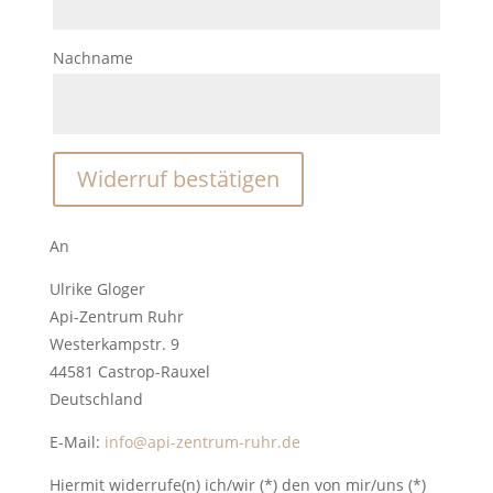
M
a
Nachname
i
l
(
w
Widerruf bestätigen
i
e
An
d
e
Ulrike Gloger
Api-Zentrum Ruhr
r
Westerkampstr. 9
h
44581 Castrop-Rauxel
o
Deutschland
l
E-Mail:
info@api-zentrum-ruhr.de
e
n
Hiermit widerrufe(n) ich/wir (*) den von mir/uns (*)