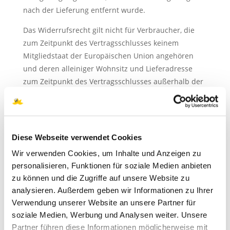
nach der Lieferung entfernt wurde.
Das Widerrufsrecht gilt nicht für Verbraucher, die
zum Zeitpunkt des Vertragsschlusses keinem
Mitgliedstaat der Europäischen Union angehören
und deren alleiniger Wohnsitz und Lieferadresse
zum Zeitpunkt des Vertragsschlusses außerhalb der
Europäischen Union liegen.
Soweit nichts anderes vereinbart ist, besteht ein
Widerrufsrecht nicht bei Verträgen zur Erbringung
Diese Webseite verwendet Cookies
von Dienstleistungen im Zusammenhang mit
Freizeitbetätigungen, wenn der Vertrag für die
Wir verwenden Cookies, um Inhalte und Anzeigen zu
Erbringung einen spezifischen Termin oder Zeitraum
personalisieren, Funktionen für soziale Medien anbieten
vorsieht. Danach ist ein Widerrufsrecht auch bei
zu können und die Zugriffe auf unsere Website zu
analysieren. Außerdem geben wir Informationen zu Ihrer
Verträgen ausgeschlossen, die den Verkauf von
Verwendung unserer Website an unsere Partner für
Tickets für termingebundene
soziale Medien, Werbung und Analysen weiter. Unsere
Freizeitveranstaltungen zum Gegenstand haben.
Allgemeine Hinweise
Partner führen diese Informationen möglicherweise mit