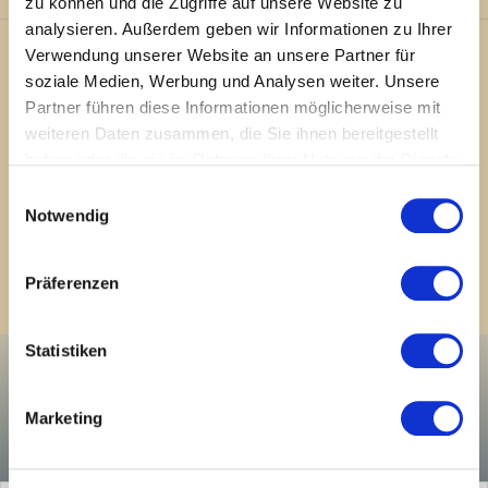
zu können und die Zugriffe auf unsere Website zu
analysieren. Außerdem geben wir Informationen zu Ihrer
Verwendung unserer Website an unsere Partner für
soziale Medien, Werbung und Analysen weiter. Unsere
Partner führen diese Informationen möglicherweise mit
WEITERE
weiteren Daten zusammen, die Sie ihnen bereitgestellt
haben oder die sie im Rahmen Ihrer Nutzung der Dienste
ANWENDUNGS-
gesammelt haben. Sie geben Einwilligung zu unseren
Einwilligungsauswahl
Cookies, wenn Sie unsere Webseite weiterhin nutzen.
Notwendig
GEBIETE
Präferenzen
Statistiken
Marketing