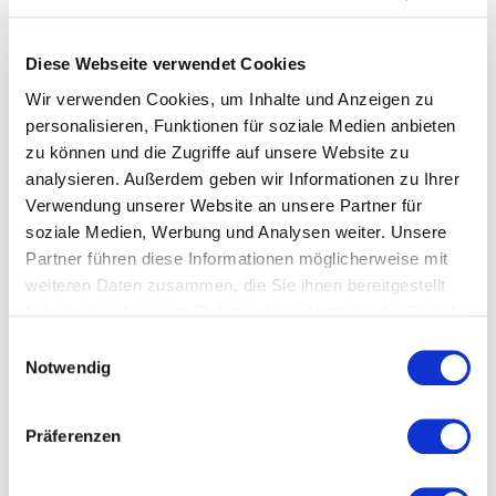
nach:
SUCHEN
Diese Webseite verwendet Cookies
Wir verwenden Cookies, um Inhalte und Anzeigen zu
personalisieren, Funktionen für soziale Medien anbieten
PRODUKT KATEGORIEN
zu können und die Zugriffe auf unsere Website zu
analysieren. Außerdem geben wir Informationen zu Ihrer
Api Zentrum Ruhr Webinare deutsch
Verwendung unserer Website an unsere Partner für
soziale Medien, Werbung und Analysen weiter. Unsere
Api Zentrum Ruhr Webinars english
Partner führen diese Informationen möglicherweise mit
weiteren Daten zusammen, die Sie ihnen bereitgestellt
ApiDrohn
haben oder die sie im Rahmen Ihrer Nutzung der Dienste
gesammelt haben. Sie geben Einwilligung zu unseren
Einwilligungsauswahl
Bestseller
Cookies, wenn Sie unsere Webseite weiterhin nutzen.
Notwendig
Bienengift
Präferenzen
Bücher