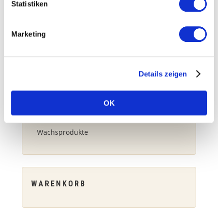
Cremes & Salben
Statistiken
Gelée Royal
Marketing
Propolis
Spezial-Produkte
Details zeigen
Unkategorisiert
OK
Vitamine & Spurenelemente
Wachsprodukte
WARENKORB