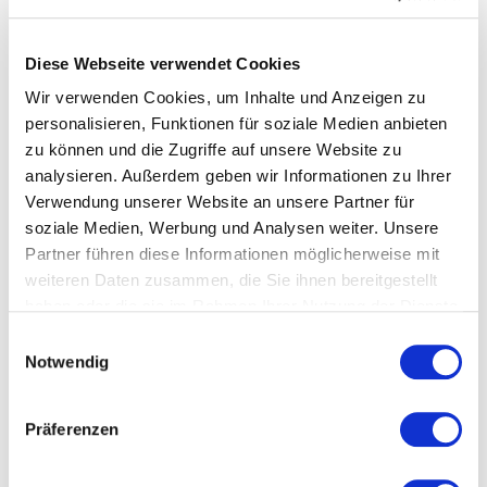
nach:
SUCHEN
Diese Webseite verwendet Cookies
Wir verwenden Cookies, um Inhalte und Anzeigen zu
personalisieren, Funktionen für soziale Medien anbieten
PRODUKT KATEGORIEN
zu können und die Zugriffe auf unsere Website zu
analysieren. Außerdem geben wir Informationen zu Ihrer
Api Zentrum Ruhr Webinare deutsch
Verwendung unserer Website an unsere Partner für
soziale Medien, Werbung und Analysen weiter. Unsere
Api Zentrum Ruhr Webinars english
Partner führen diese Informationen möglicherweise mit
weiteren Daten zusammen, die Sie ihnen bereitgestellt
ApiDrohn
haben oder die sie im Rahmen Ihrer Nutzung der Dienste
gesammelt haben. Sie geben Einwilligung zu unseren
Einwilligungsauswahl
Bestseller
Cookies, wenn Sie unsere Webseite weiterhin nutzen.
Notwendig
Bienengift
Präferenzen
Bücher