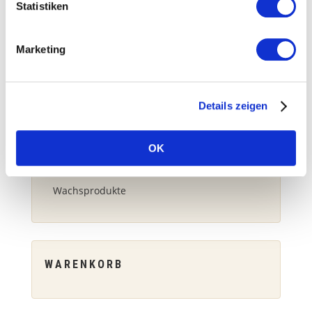
Cremes & Salben
Statistiken
Gelée Royal
Marketing
Propolis
Spezial-Produkte
Details zeigen
Unkategorisiert
OK
Vitamine & Spurenelemente
Wachsprodukte
WARENKORB