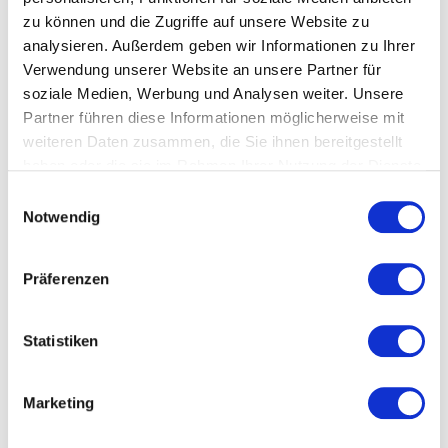
zu können und die Zugriffe auf unsere Website zu
Standardversand
analysieren. Außerdem geben wir Informationen zu Ihrer
Deutschland 6,90 Euro
Verwendung unserer Website an unsere Partner für
Ab 100 Euro Bestellwert versandkostenfrei
soziale Medien, Werbung und Analysen weiter. Unsere
Europäische Union (EU) 12,90 Euro
Partner führen diese Informationen möglicherweise mit
Ab 200 Euro Bestellwert versandkostenfrei
weiteren Daten zusammen, die Sie ihnen bereitgestellt
Nicht-EU und Weltweit nach Absprache
haben oder die sie im Rahmen Ihrer Nutzung der Dienste
Bei Insellieferungen fallen zusätzlich 13 Euro an
gesammelt haben. Sie geben Einwilligung zu unseren
Einwilligungsauswahl
Die Versandkosten enthalten die gesetzliche
Cookies, wenn Sie unsere Webseite weiterhin nutzen.
Notwendig
Mehrwertsteuer
Versandart:
Präferenzen
Weltweit durch DPD. Nach Absprache ist auch ein
anderer Paketdienst möglich.
Statistiken
ZAHLUNG
Marketing
Zahlungsmöglichkeiten: