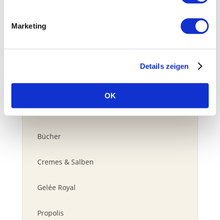
Api Zentrum Ruhr Webinare deutsch
Marketing
Api Zentrum Ruhr Webinars english
ApiDrohn
Details zeigen
Bestseller
OK
Bienengift
Bücher
Cremes & Salben
Gelée Royal
Propolis