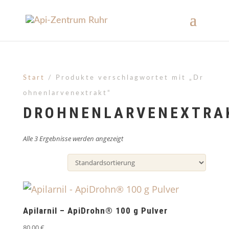
Start
/ Produkte verschlagwortet mit „Dr
ohnenlarvenextrakt“
DROHNENLARVENEXTRA
Alle 3 Ergebnisse werden angezeigt
Apilarnil – ApiDrohn® 100 g Pulver
80,00
€