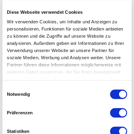
106,00
€
Diese Webseite verwendet Cookies
2.120,00
€
/
kg
Wir verwenden Cookies, um Inhalte und Anzeigen zu
inkl. 19 % MwSt.
personalisieren, Funktionen für soziale Medien anbieten
zzgl.
Versandkosten
zu können und die Zugriffe auf unsere Website zu
analysieren. Außerdem geben wir Informationen zu Ihrer
Verwendung unserer Website an unsere Partner für
soziale Medien, Werbung und Analysen weiter. Unsere
Partner führen diese Informationen möglicherweise mit
PRODUKTSUCHE
weiteren Daten zusammen, die Sie ihnen bereitgestellt
Suchen
haben oder die sie im Rahmen Ihrer Nutzung der Dienste
gesammelt haben. Sie geben Einwilligung zu unseren
nach:
Einwilligungsauswahl
Cookies, wenn Sie unsere Webseite weiterhin nutzen.
SUCHEN
Notwendig
Präferenzen
PRODUKT KATEGORIEN
Statistiken