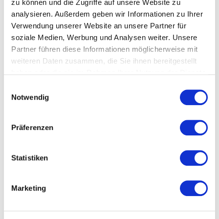
zu können und die Zugriffe auf unsere Website zu
3,20
€
53,33
€
/
kg
analysieren. Außerdem geben wir Informationen zu Ihrer
Verwendung unserer Website an unsere Partner für
inkl. 7 % MwSt.
soziale Medien, Werbung und Analysen weiter. Unsere
zzgl.
Versandkosten
Partner führen diese Informationen möglicherweise mit
weiteren Daten zusammen, die Sie ihnen bereitgestellt
haben oder die sie im Rahmen Ihrer Nutzung der Dienste
gesammelt haben. Sie geben Einwilligung zu unseren
Einwilligungsauswahl
Cookies, wenn Sie unsere Webseite weiterhin nutzen.
Notwendig
Teil 2 Api Therapie Web-Seminar
Anwendungen 1
Präferenzen
24,95
€
Statistiken
inkl. MwSt.
Marketing
PRODUKTSUCHE