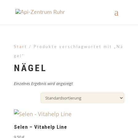
Start
/ Produkte verschlagwortet mit „Nä
gel“
NÄGEL
Einzelnes Ergebnis wird angezeigt
Selen – Vitahelp Line
9,50
€