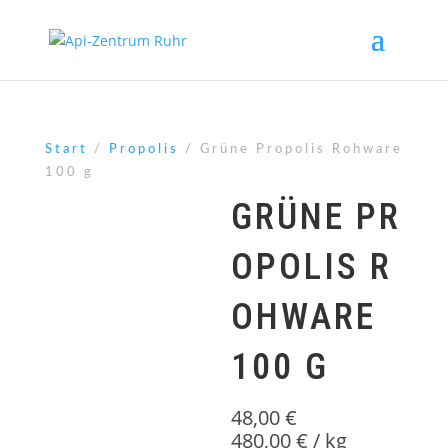
Start
/
Propolis
/ Grüne Propolis Rohware
100 g
GRÜNE PR
OPOLIS R
OHWARE
100 G
48,00
€
480,00
€
/
kg