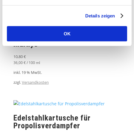
zzgl.
Versandkosten
Details zeigen
OK
Propoltint – Propolis Tinktur
Marnys
10,80
€
36,00
€
/
100
ml
inkl. 19 % MwSt.
zzgl.
Versandkosten
Edelstahlkartusche für
Propolisverdampfer