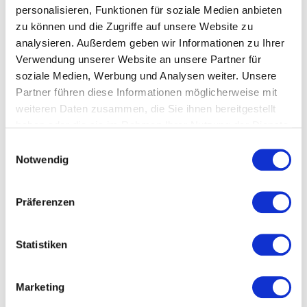
Rezensionen
personalisieren, Funktionen für soziale Medien anbieten
zu können und die Zugriffe auf unsere Website zu
analysieren. Außerdem geben wir Informationen zu Ihrer
Es gibt noch keine Rezensionen.
Verwendung unserer Website an unsere Partner für
Nur angemeldete Kunden, die dieses
Produkt gekauft haben, dürfen eine
soziale Medien, Werbung und Analysen weiter. Unsere
Rezension abgeben.
Partner führen diese Informationen möglicherweise mit
weiteren Daten zusammen, die Sie ihnen bereitgestellt
haben oder die sie im Rahmen Ihrer Nutzung der Dienste
gesammelt haben. Sie geben Einwilligung zu unseren
Einwilligungsauswahl
Ähnliche Produkte
Cookies, wenn Sie unsere Webseite weiterhin nutzen.
Notwendig
Präferenzen
Propolis grün Pulver 100 g
Statistiken
50,00
€
500,00
€
/
kg
inkl. 19 % MwSt.
Marketing