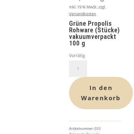
inkl. 19 % MwSt.
zzgl.
Versandkosten
Grüne Propolis
Rohware (Stücke)
vakuumverpackt
100 g
Vorrätig
Grüne
Propolis
Rohware
100
In den
g
Warenkorb
Menge
Artikelnummer:
033