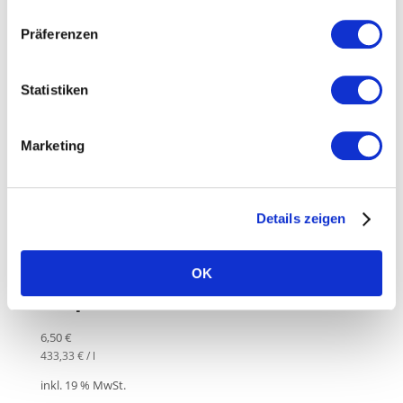
Präferenzen
Lippenpflegestift mit Propolis
Statistiken
7,90
€
1.645,83
€
/
kg
Marketing
inkl. 19 % MwSt.
zzgl.
Versandkosten
Details zeigen
OK
Propolis Balm braun – 15 ml
6,50
€
433,33
€
/
l
inkl. 19 % MwSt.