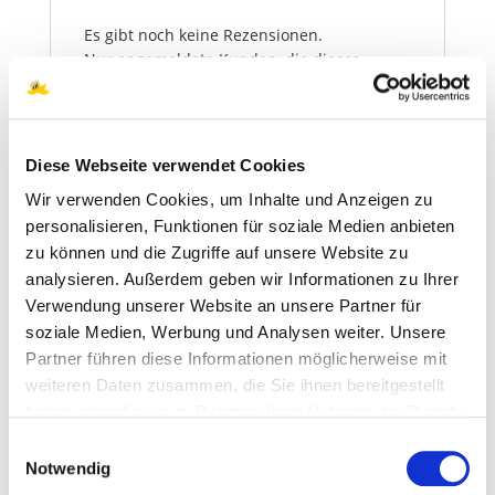
Es gibt noch keine Rezensionen.
Nur angemeldete Kunden, die dieses
Produkt gekauft haben, dürfen eine
Rezension abgeben.
Diese Webseite verwendet Cookies
Wir verwenden Cookies, um Inhalte und Anzeigen zu
Ähnliche Produkte
personalisieren, Funktionen für soziale Medien anbieten
zu können und die Zugriffe auf unsere Website zu
analysieren. Außerdem geben wir Informationen zu Ihrer
Verwendung unserer Website an unsere Partner für
Propolis grün Kapseln
soziale Medien, Werbung und Analysen weiter. Unsere
Partner führen diese Informationen möglicherweise mit
29,00
€
1.657,14
€
/
kg
weiteren Daten zusammen, die Sie ihnen bereitgestellt
haben oder die sie im Rahmen Ihrer Nutzung der Dienste
inkl. 19 % MwSt.
gesammelt haben. Sie geben Einwilligung zu unseren
Einwilligungsauswahl
zzgl.
Versandkosten
Cookies, wenn Sie unsere Webseite weiterhin nutzen.
Notwendig