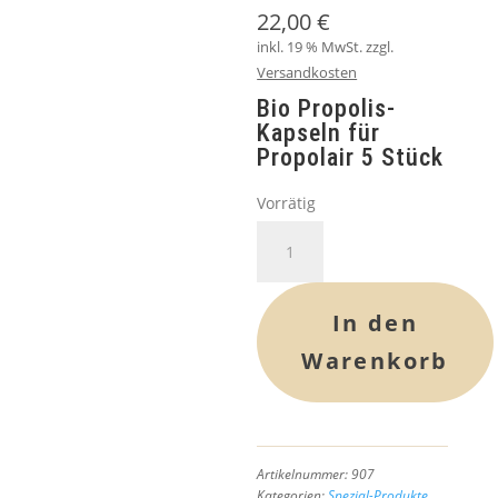
22,00
€
inkl. 19 % MwSt.
zzgl.
Versandkosten
Bio Propolis-
Kapseln für
Propolair 5 Stück
Vorrätig
Bio
Propolis-
Kapseln
für
In den
Propolair
Warenkorb
Menge
Artikelnummer:
907
Kategorien:
Spezial-Produkte
,