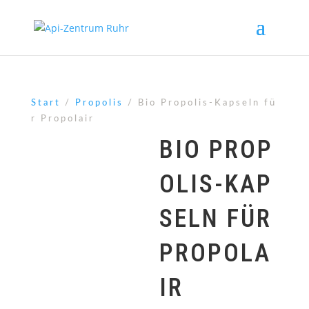
Start
/
Propolis
/ Bio Propolis-Kapseln fü
r Propolair
BIO PROP
OLIS-KAP
SELN FÜR
PROPOLA
IR