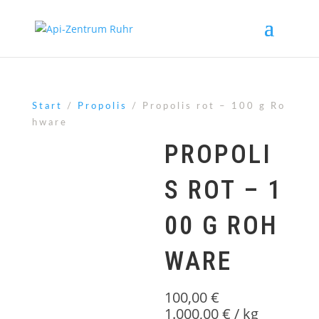
Start
/
Propolis
/ Propolis rot – 100 g Ro
hware
PROPOLI
S ROT – 1
00 G ROH
WARE
100,00
€
1.000,00
€
/
kg