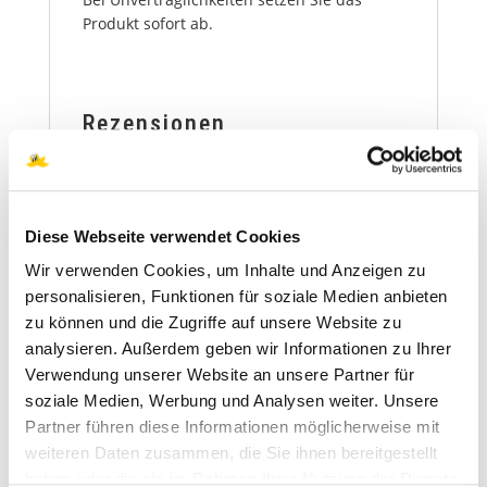
Produkt sofort ab.
Rezensionen
Es gibt noch keine Rezensionen.
Nur angemeldete Kunden, die dieses
Diese Webseite verwendet Cookies
Produkt gekauft haben, dürfen eine
Rezension abgeben.
Wir verwenden Cookies, um Inhalte und Anzeigen zu
personalisieren, Funktionen für soziale Medien anbieten
zu können und die Zugriffe auf unsere Website zu
analysieren. Außerdem geben wir Informationen zu Ihrer
Ähnliche Produkte
Verwendung unserer Website an unsere Partner für
soziale Medien, Werbung und Analysen weiter. Unsere
Partner führen diese Informationen möglicherweise mit
weiteren Daten zusammen, die Sie ihnen bereitgestellt
Propolair A1 –
haben oder die sie im Rahmen Ihrer Nutzung der Dienste