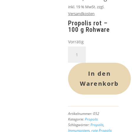
inkl. 19 % MwSt.
zzgl.
Versandkosten
Propolis rot –
100 g Rohware
Vorrätig
Propolis
rot
-
100
In den
g
Warenkorb
Rohware
Menge
Artikelnummer:
052
Kategorie:
Propolis
Schlagwörter:
Propolis
,
Immunsystem
,
rote Propolis