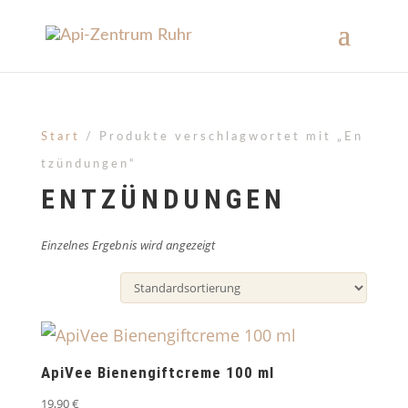
Start
/ Produkte verschlagwortet mit „En
tzündungen“
ENTZÜNDUNGEN
Einzelnes Ergebnis wird angezeigt
ApiVee Bienengiftcreme 100 ml
19,90
€