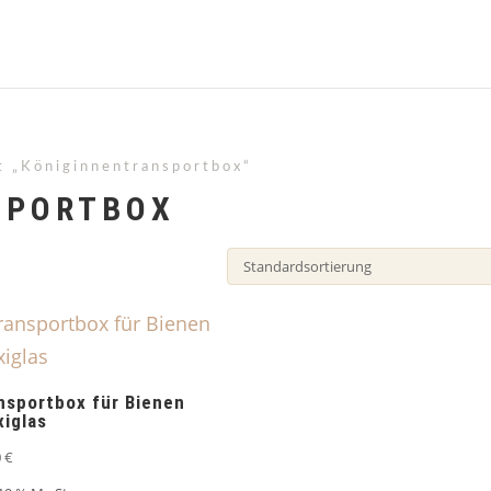
t „Königinnentransportbox“
SPORTBOX
nsportbox für Bienen
xiglas
0
€