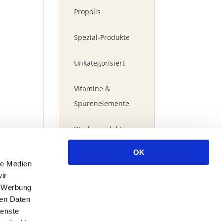
Propolis
Spezial-Produkte
Unkategorisiert
Vitamine &
Spurenelemente
Wachsprodukte
OK
le Medien
ir
WARENKORB
, Werbung
ren Daten
ienste