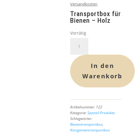
Versandkosten
Transportbox für
Bienen – Holz
Vorrätig
Transportbox
für
Bienen
(Holz)
In den
Menge
Warenkorb
Artikelnummer:
122
Kategorie:
Spezial-Produkte
Schlagwörter:
Bienentransportbox
,
Königinnentransportbox