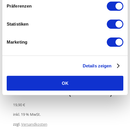
Präferenzen
Statistiken
Pinzette 30 cm
28,00
€
Marketing
inkl. 19 % MwSt.
zzgl.
Versandkosten
Details zeigen
OK
Biene Plüschtier (Plüschbiene)
19,90
€
inkl. 19 % MwSt.
zzgl.
Versandkosten