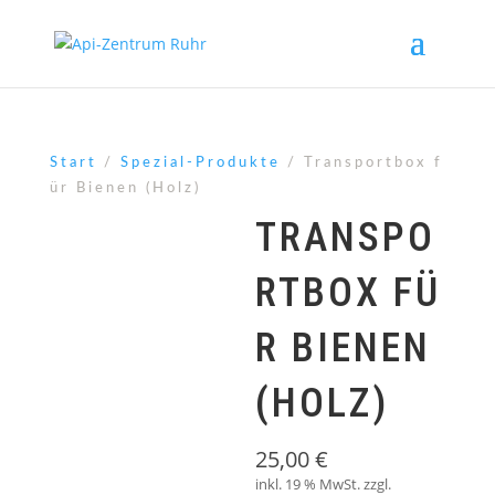
Start
/
Spezial-Produkte
/ Transportbox f
ür Bienen (Holz)
TRANSPO
RTBOX FÜ
R BIENEN
(HOLZ)
25,00
€
inkl. 19 % MwSt.
zzgl.