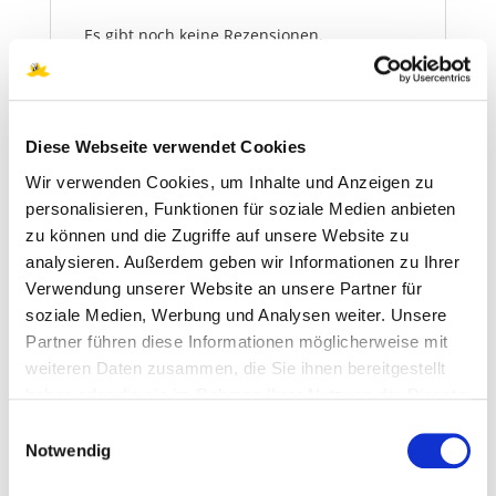
Es gibt noch keine Rezensionen.
Nur angemeldete Kunden, die dieses
Produkt gekauft haben, dürfen eine
Rezension abgeben.
Diese Webseite verwendet Cookies
Wir verwenden Cookies, um Inhalte und Anzeigen zu
personalisieren, Funktionen für soziale Medien anbieten
Ähnliche Produkte
zu können und die Zugriffe auf unsere Website zu
analysieren. Außerdem geben wir Informationen zu Ihrer
Verwendung unserer Website an unsere Partner für
Bio Propolis-Kapseln für
soziale Medien, Werbung und Analysen weiter. Unsere
Propolair
Partner führen diese Informationen möglicherweise mit
weiteren Daten zusammen, die Sie ihnen bereitgestellt
22,00
€
haben oder die sie im Rahmen Ihrer Nutzung der Dienste
gesammelt haben. Sie geben Einwilligung zu unseren
inkl. 19 % MwSt.
Einwilligungsauswahl
Cookies, wenn Sie unsere Webseite weiterhin nutzen.
Notwendig
zzgl.
Versandkosten